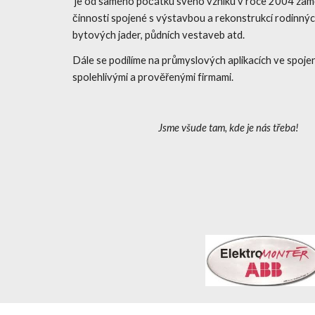
je od samého počátku svého vzniku v roce 2004 zam
činnosti spojené s výstavbou a rekonstrukcí rodinnýc
bytových jader, půdních vestaveb atd.
Dále se podílíme na průmyslových aplikacích ve spojení
spolehlivými a prověřenými firmami.
Jsme všude tam, kde je nás třeba!