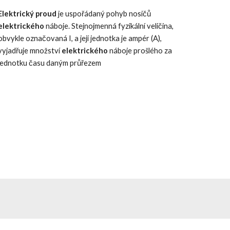
Elektrický proud
je uspořádaný pohyb nosičů
elektrického
náboje. Stejnojmenná fyzikální veličina,
obvykle označovaná I, a její jednotka je ampér (A),
vyjadřuje množství
elektrického
náboje prošlého za
jednotku času daným průřezem