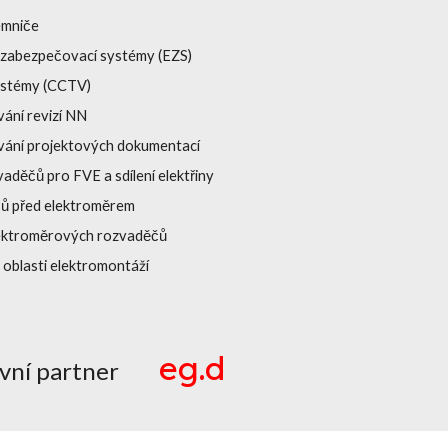
emniče
 zabezpečovací systémy (EZS)
ystémy (CCTV)
ání revizí NN
vání projektových dokumentací
vaděčů pro FVE a sdílení elektřiny
ičů před elektroměrem
lektroměrových rozvaděčů
v oblasti elektromontáží
eg.d
ní partner