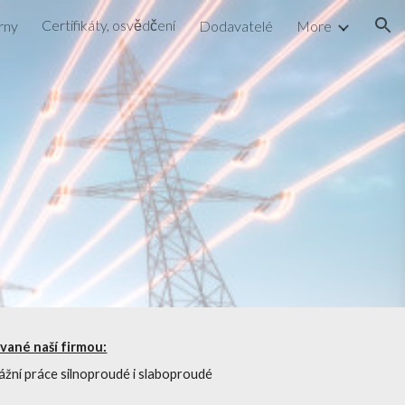
Certifikáty, osvědčení
rny
Dodavatelé
More
ion
vané naší firmou:
žní práce silnoproudé i slaboproudé
y