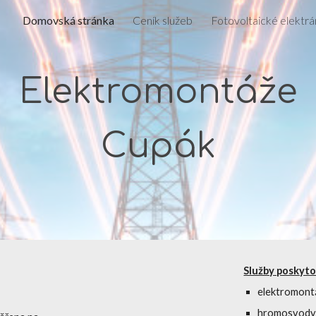
Domovská stránka
Ceník služeb
Fotovoltaické elektrá
ip to main content
Skip to navigat
Elektromontáže
Cupák
Služby poskyto
elektromontá
hromosvod