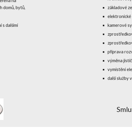
ěřena na
h domů, bytů,
základové z
elektronické
 s dalšími
kamerové s
zprostředkov
zprostředko
příprava roz
výměna jist
vymístění e
další služby 
Smluv