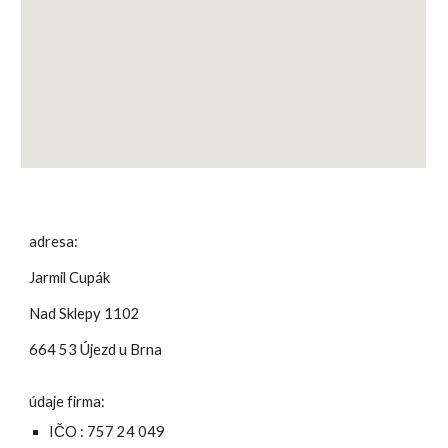
adresa:
Jarmil Cupák
Nad Sklepy 1102
664 53 Újezd u Brna
údaje firma:
IČO : 757 24 049